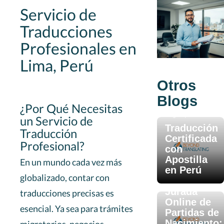
Servicio de
Traducciones
Profesionales en
Lima, Perú
Otros
Blogs
¿Por Qué Necesitas
Aug 10, 2025
un Servicio de
Traducción
Traducción
Certificada
Profesional?
con
Apostilla
En un mundo cada vez más
en Perú
Aug 12, 2025
globalizado, contar con
Traducción
Jurada
traducciones precisas es
Online de
esencial. Ya sea para trámites
Partidas de
Nacimiento: