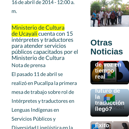
16 de abril de 2014 - 12:00 a.
m.
Ministerio de Cultura
de Ucayali
cuenta con 15
Jul 01, 2025
intérpretes y traductores
Google
Otras
Jul 01, 2025
para atender servicios
Meet
Google
Noticias
públicos capacitados por el
estrena
Meet y la
Ministerio de Cultura
traducción
magia de
de voz en
Nota de prensa
traducir tu
tiempo
voz en
El pasado 11 de abril se
real
tiempo
realizó en Pucallpa la primera
real: ¿el
futuro de
mesa de trabajo sobre rol de
la
Jul 01, 2025
Intérpretes y traductores en
traducción
Traducción
llegó?
Lenguas Indígenas en
Profesional:
Servicios Públicos y
Clave para e
Éxito
Diversidad Lingüística en la