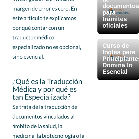
documentos
margen de error es cero. En
para
este artículo te explicamos
trámites
oficiales
por qué contar con un
traductor médico
Aug 23, 2025
Curso de
especializado no es opcional,
Inglés para
sino esencial.
Principiante
Domina lo
Esencial
¿Qué es la Traducción
Médica y por qué es
tan Especializada?
Se trata de la traducción de
documentos vinculados al
ámbito de la salud, la
medicina, la biotecnología o la