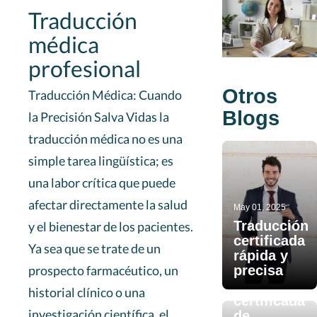
Traducción
médica
profesional
Otros
Traducción Médica: Cuando
Blogs
la Precisión Salva Vidas la
traducción médica no es una
simple tarea lingüística; es
una labor crítica que puede
afectar directamente la salud
May 01, 2025
Traducción
Aug 12, 2025
y el bienestar de los pacientes.
certificada
La
Ya sea que se trate de un
rápida y
importancia
precisa
prospecto farmacéutico, un
de la
traducción
historial clínico o una
certificada
investigación científica, el
de