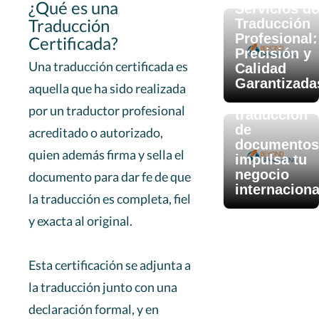
¿Qué es una
Servicios de
Traducción
Traducción
Profesional:
Certificada?
Precisión y
Una traducción certificada es
Calidad
Garantizada
Aug 12, 2025
aquella que ha sido realizada
Cómo la
por un traductor profesional
traducción
de
acreditado o autorizado,
documentos
quien además firma y sella el
impulsa tu
negocio
documento para dar fe de que
internaciona
la traducción es completa, fiel
y exacta al original.
Esta certificación se adjunta a
la traducción junto con una
declaración formal, y en