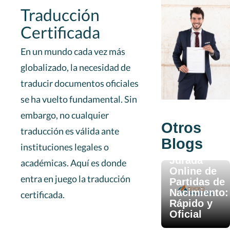
Traducción
Certificada
En un mundo cada vez más
globalizado, la necesidad de
traducir documentos oficiales
se ha vuelto fundamental. Sin
embargo, no cualquier
Otros
traducción es válida ante
Aug 12, 2025
Blogs
instituciones legales o
Traducción
Jurada
académicas. Aquí es donde
Online de
entra en juego la traducción
Partidas de
Nacimiento:
certificada.
Rápido y
Oficial
Oct 25, 2025